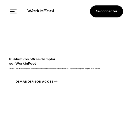
Se connecter
WorkinFoot
Publiez vos offres d'emploi
sur WorkinFoot
Diffusez vos offres d'emploi auprès d'une communauté spécialisée football et recrutez rapidement les profils adaptés à vos besoins.
DEMANDER SON ACCÈS