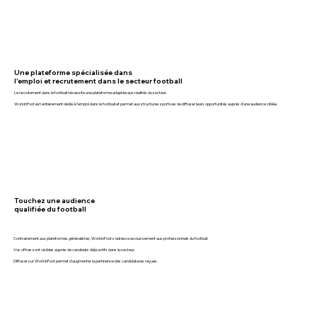
Une plateforme spécialisée dans
l'emploi et recrutement dans le secteur football
Le recrutement dans le football nécessite une plateforme adaptée aux réalités du secteur.
WorkinFoot est entièrement dédié à l'emploi dans le football et permet aux structures sportives de diffuser leurs opportunités auprès d'une audience ciblée.
Touchez une audience
qualifiée du football
Contrairement aux plateformes généralistes, WorkinFoot s'adresse exclusivement aux professionnels du football.
Vos offres sont visibles auprès de candidats déjà actifs dans le secteur.
Diffuser sur WorkinFoot permet d'augmenter la pertinence des candidatures reçues.