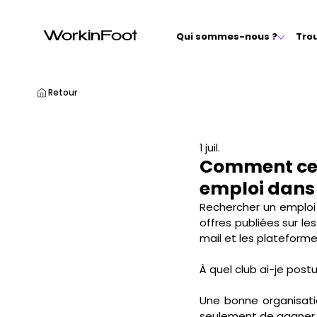
WorkinFoot
Qui sommes-nous ?
Tro
Retour
1 juil.
Comment cent
emploi dans 
Rechercher un emploi 
offres publiées sur le
mail et les plateformes 
À quel club ai-je pos
Une bonne organisatio
seulement de gagner d