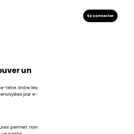
Se connecter
ouver un
-tête. Entre les 
es envoyées par e-
tures permet non 
 un poste. 