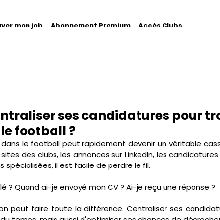
uver mon job
Abonnement Premium
Accès Clubs
raliser ses candidatures pour tr
le football ?
dans le football peut rapidement devenir un véritable casse
s sites des clubs, les annonces sur LinkedIn, les candidatur
spécialisées, il est facile de perdre le fil. 
tulé ? Quand ai-je envoyé mon CV ? Ai-je reçu une réponse ?
n peut faire toute la différence. Centraliser ses candida
u temps, mais aussi d'optimiser ses chances de décrocher